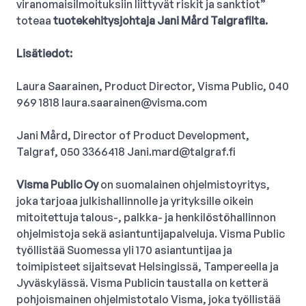
viranomaisilmoituksiin liittyvät riskit ja sanktiot”
toteaa
tuotekehitysjohtaja Jani Mård Talgrafilta.
Lisätiedot:
Laura Saarainen, Product Director, Visma Public, 040
969 1818
laura.saarainen@visma.com
Jani Mård, Director of Product Development,
Talgraf, 050 3366418
Jani.mard@talgraf.fi
Visma Public Oy
on suomalainen ohjelmistoyritys,
joka tarjoaa julkishallinnolle ja yrityksille oikein
mitoitettuja talous-, palkka- ja henkilöstöhallinnon
ohjelmistoja sekä asiantuntijapalveluja. Visma Public
työllistää Suomessa yli 170 asiantuntijaa ja
toimipisteet sijaitsevat Helsingissä, Tampereella ja
Jyväskylässä. Visma Publicin taustalla on ketterä
pohjoismainen ohjelmistotalo Visma, joka työllistää