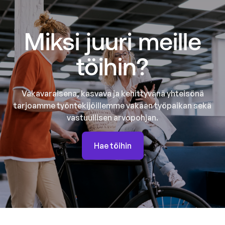
Miksi juuri meille
töihin?
Vakavaraisena, kasvava ja kehittyvänä yhteisönä
tarjoamme työntekijöillemme vakaan työpaikan sekä
vastuullisen arvopohjan.
Hae töihin