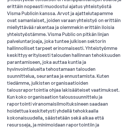
erittäin nopeasti muodostui ajatus yhteistyöstä
Visma Publicin kanssa. Arvot ja ajattelutapamme
ovat samanlaiset, joiden varaan yhteistyö on erittäin
miellyttävää rakentaa ja olemmekin erittäin iloisia
yhteistyöstämme. Visma Public on pitkän linjan
palveluntarjoaja, joka tuntee julkisen sektorin
hallinnolliset tarpeet erinomaisesti. Yhteistyömme
keskittyy erityisesti talouden hallinnan tehokkuuden
parantamiseen, joka auttaa kuntia ja
hyvinvointialueita tehostamaan talouden
suunnittelua, seurantaa ja ennustamista. Kuten
tiedämme, julkisten organisaatioiden
talousraportointia ohjaa lakisääteiset vaatimukset.
Kun koko organisaation taloussuunnittelu ja
raportointi viranomaisilmoituksineen saadaan
hoidettua keskitetysti yhdellä tehokkaalla
kokonaisuudella, säästetään sekä aikaa että
resursseja, ja minimoidaan raportointiin ja