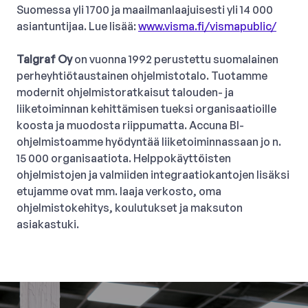
Suomessa yli 1700 ja maailmanlaajuisesti yli 14 000
asiantuntijaa. Lue lisää:
www.visma.fi/vismapublic/
Talgraf Oy
on vuonna 1992 perustettu suomalainen
perheyhtiötaustainen ohjelmistotalo. Tuotamme
modernit ohjelmistoratkaisut talouden- ja
liiketoiminnan kehittämisen tueksi organisaatioille
koosta ja muodosta riippumatta. Accuna BI-
ohjelmistoamme hyödyntää liiketoiminnassaan jo n.
15 000 organisaatiota. Helppokäyttöisten
ohjelmistojen ja valmiiden integraatiokantojen lisäksi
etujamme ovat mm. laaja verkosto, oma
ohjelmistokehitys, koulutukset ja maksuton
asiakastuki.