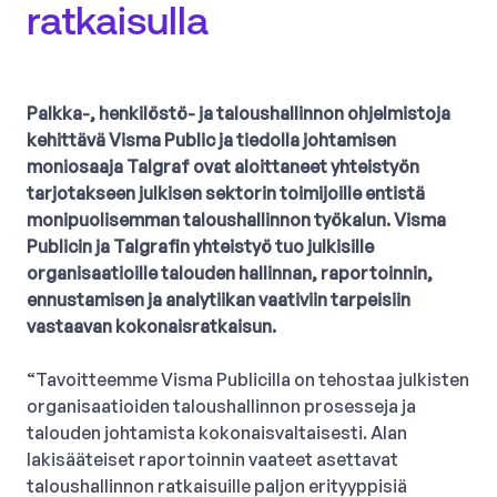
ratkaisulla
Palkka-, henkilöstö- ja taloushallinnon ohjelmistoja
kehittävä Visma Public ja tiedolla johtamisen
moniosaaja Talgraf ovat aloittaneet yhteistyön
tarjotakseen julkisen sektorin toimijoille entistä
monipuolisemman taloushallinnon työkalun. Visma
Publicin ja Talgrafin yhteistyö tuo julkisille
organisaatioille talouden hallinnan, raportoinnin,
ennustamisen ja analytiikan vaativiin tarpeisiin
vastaavan kokonaisratkaisun.
“Tavoitteemme Visma Publicilla on tehostaa julkisten
organisaatioiden taloushallinnon prosesseja ja
talouden johtamista kokonaisvaltaisesti. Alan
lakisääteiset raportoinnin vaateet asettavat
taloushallinnon ratkaisuille paljon erityyppisiä