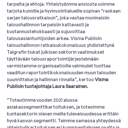
tarpeita ja ehtoja. Yhteistyömme ansiosta voimme
tarjota kunnille ja hyvinvointialueille sopivan “raskaan
sarjan talousratkaisun”, joka vastaa moninaisiin
taloushallinnon tarpeisiin kattavasti ja
kustannustehokkaasti ja sujuvoittaa
talousasiantuntijoiden arkea. Visma Publicin
taloushallinnon ratkaisukokonaisuus yhdistettynä
Talgrafin tiukat julkisen sektorin vaatimukset
täyttävään talousraportointijärjestelmään
varmistamme organisaatioille valmiudet tuottaa
vaaditun raportointikokonaisuuden muun talouden
suunnittelun ja hallinnan rinnalla”, kertoo
Visma
Publicin tuotejohtaja Laura Saarainen.
”Toteutimme vuoden 2021 alussa
asiakassegmenttikartoituksen, ja totesimme
kuntasektorin olevan meille tulevaisuudessa erittäin
hyvä kasvun segmentti. Teimme samassa yhteydessä
yhteistyökartoituksen eri kumppanitahojen osalta ja