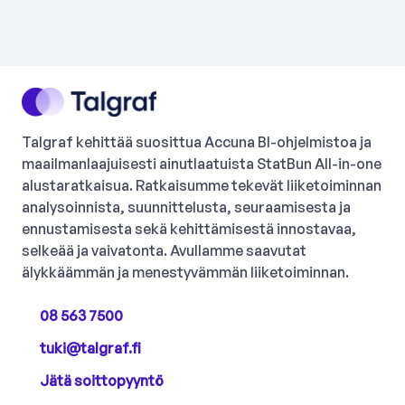
Talgraf kehittää suosittua Accuna BI-ohjelmistoa ja
maailmanlaajuisesti ainutlaatuista StatBun All-in-one
alustaratkaisua. Ratkaisumme tekevät liiketoiminnan
analysoinnista, suunnittelusta, seuraamisesta ja
ennustamisesta sekä kehittämisestä innostavaa,
selkeää ja vaivatonta. Avullamme saavutat
älykkäämmän ja menestyvämmän liiketoiminnan.
08 563 7500
tuki@talgraf.fi
Jätä soittopyyntö