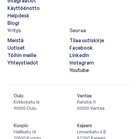
Integraatiot
Käyttöönotto
Helpdesk
Blogi
Yritys
Seuraa
Meistä
Tilaa uutiskirje
Uutiset
Facebook
Töihin meille
LinkedIn
Yhteystiedot
Instagram
Youtube
Oulu
Vantaa
Kirkkokatu 16
Ratatie 11
90100 Oulu
01300 Vantaa
Kuopio
Kajaani
Hallikatu 14
Linnankatu 6 B
70100 Kuopio
87200 Kajaani