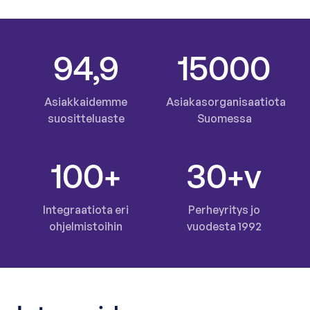
9
4
,
9
1
5
0
0
0
Asiakkaidemme
Asiakasorganisaatiota
suositteluaste
Suomessa
1
0
0
+
3
0
+v
Integraatiota eri
Perheyritys jo
ohjelmistoihin
vuodesta 1992