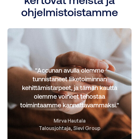
kertovat meistä ja
ohjelmistoistamme
"Accunan avulla olemme
tunnistaneet liiketoiminnan
kehittämistarpeet, ja tämän kautta
olemme voineet tehostaa
toimintaamme kannattavammaksi."
Mirva Hautala
Talousjohtaja, Sievi Group