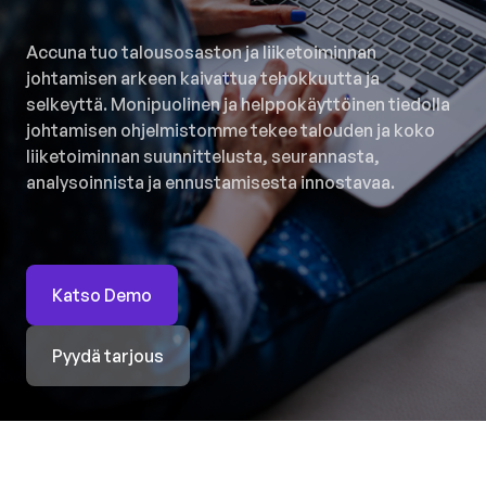
Accuna tuo talousosaston ja liiketoiminnan
johtamisen arkeen kaivattua tehokkuutta ja
selkeyttä. Monipuolinen ja helppokäyttöinen tiedolla
johtamisen ohjelmistomme tekee talouden ja koko
liiketoiminnan suunnittelusta, seurannasta,
analysoinnista ja ennustamisesta innostavaa.
Katso Demo
Pyydä tarjous