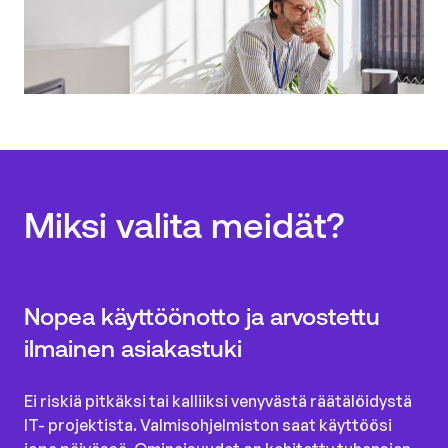
Yritykset, konsernit ja tilitoimistot
Miksi valita meidät?
Nopea käyttöönotto ja arvostettu
ilmainen asiakastuki
Ei riskiä pitkäksi tai kalliiksi venyvästä räätälöidystä
IT- projektista. Valmisohjelmiston saat käyttöösi