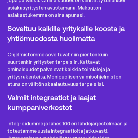
jopa päivässä. Ominaisuudet on kehitetty tuhansien
asiakasyritysten avustamana. Maksuton
asiakastukemme on aina apunasi.
Soveltuu kaikille yrityksille koosta ja
yhtiömuodosta huolimatta
Ohjelmistomme soveltuvat niin pienten kuin
suurtenkin yritysten tarpeisiin. Kattavat
ominaisuudet palvelevat kaikkia toimialoja ja
yritysrakenteita. Monipuolisen valmisohjelmiston
etuna on välitön skaalautuvuus tarpeisiisi.
Valmiit integraatiot ja laajat
kumppaniverkostot
Integroidumme jo lähes 100 eri lähdejärjestelmään ja
toteutamme uusia integraatioita jatkuvasti.