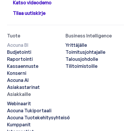
Katso videodemo
Tilaa uutiskirje
Tuote
Business Intelligence
Accuna BI
Yrittäjälle
Budjetointi
Toimitusjohtajalle
Raportointi
Talousjohdolle
Kassaennuste
Tilitoimistoille
Konserni
Accuna AI
Asiakastarinat
Asiakkaille
Webinaarit
Accuna Tukiportaali
Accuna Tuotekehitysyhteisö
Kumppanit