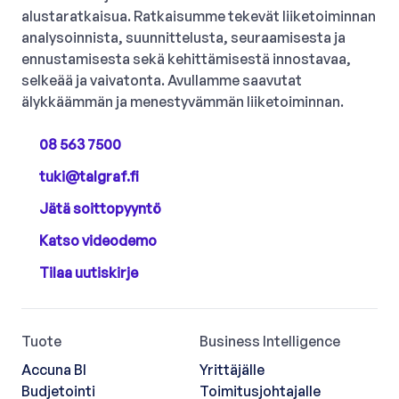
alustaratkaisua. Ratkaisumme tekevät liiketoiminnan
analysoinnista, suunnittelusta, seuraamisesta ja
ennustamisesta sekä kehittämisestä innostavaa,
selkeää ja vaivatonta. Avullamme saavutat
älykkäämmän ja menestyvämmän liiketoiminnan.
08 563 7500
tuki@talgraf.fi
Jätä soittopyyntö
Katso videodemo
Tilaa uutiskirje
Tuote
Business Intelligence
Accuna BI
Yrittäjälle
Budjetointi
Toimitusjohtajalle