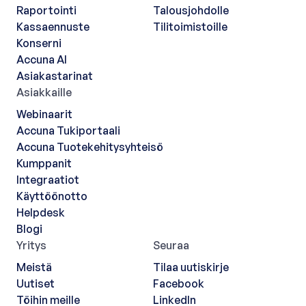
Raportointi
Talousjohdolle
Kassaennuste
Tilitoimistoille
Konserni
Accuna AI
Asiakastarinat
Asiakkaille
Webinaarit
Accuna Tukiportaali
Accuna Tuotekehitysyhteisö
Kumppanit
Integraatiot
Käyttöönotto
Helpdesk
Blogi
Yritys
Seuraa
Meistä
Tilaa uutiskirje
Uutiset
Facebook
Töihin meille
LinkedIn