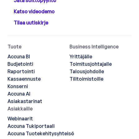
Jätä soittopyyntö
Katso videodemo
Tilaa uutiskirje
Tuote
Business Intelligence
Accuna BI
Yrittäjälle
Budjetointi
Toimitusjohtajalle
Raportointi
Talousjohdolle
Kassaennuste
Tilitoimistoille
Konserni
Accuna AI
Asiakastarinat
Asiakkaille
Webinaarit
Accuna Tukiportaali
Accuna Tuotekehitysyhteisö