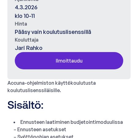
4.3.2026
klo 10-11
Hinta
Pääsy vain koulutuslisenssillä
Kouluttaja
Jari Rahko
Ilmoittaudu
Accuna-ohjelmiston käyttökoulutusta
koulutuslisenssiläisille.
Sisältö:
Ennusteen laatiminen budjetointimoduulissa
– Ennusteen asetukset
– Syöttöpohjan asetukset