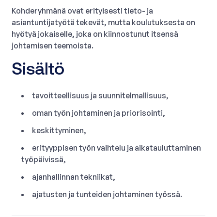
Kohderyhmänä ovat erityisesti tieto- ja
asiantuntijatyötä tekevät, mutta koulutuksesta on
hyötyä jokaiselle, joka on kiinnostunut itsensä
johtamisen teemoista.
Sisältö
tavoitteellisuus ja suunnitelmallisuus,
oman työn johtaminen ja priorisointi,
keskittyminen,
erityyppisen työn vaihtelu ja aikatauluttaminen
työpäivissä,
ajanhallinnan tekniikat,
ajatusten ja tunteiden johtaminen työssä.