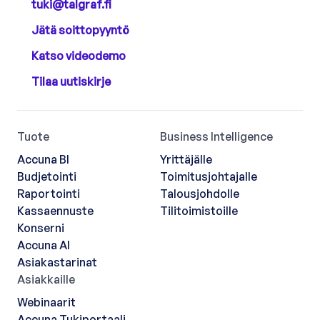
tuki@talgraf.fi
Jätä soittopyyntö
Katso videodemo
Tilaa uutiskirje
Tuote
Business Intelligence
Accuna BI
Yrittäjälle
Budjetointi
Toimitusjohtajalle
Raportointi
Talousjohdolle
Kassaennuste
Tilitoimistoille
Konserni
Accuna AI
Asiakastarinat
Asiakkaille
Webinaarit
Accuna Tukiportaali