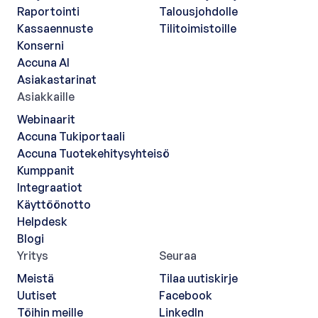
Raportointi
Talousjohdolle
Kassaennuste
Tilitoimistoille
Konserni
Accuna AI
Asiakastarinat
Asiakkaille
Webinaarit
Accuna Tukiportaali
Accuna Tuotekehitysyhteisö
Kumppanit
Integraatiot
Käyttöönotto
Helpdesk
Blogi
Yritys
Seuraa
Meistä
Tilaa uutiskirje
Uutiset
Facebook
Töihin meille
LinkedIn