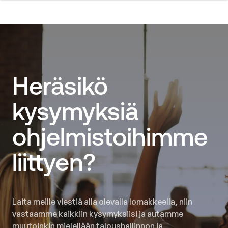
Heräsikö
kysymyksiä
ohjelmistoihimme
liittyen?
Laita meille viestiä alla olevalla lomakkeella, niin
vastaamme kaikkiin kysymyksiisi ja autamme
muutoinkin mielellään taloushallinnon ja