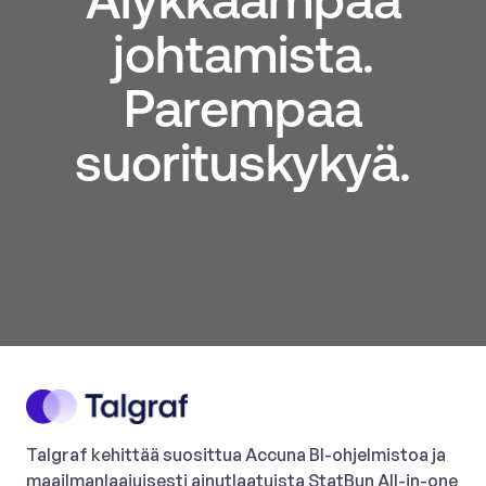
johtamista.
Parempaa
suorituskykyä.
Talgraf kehittää suosittua Accuna BI-ohjelmistoa ja
maailmanlaajuisesti ainutlaatuista StatBun All-in-one