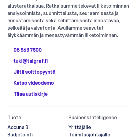
alustaratkaisua. Ratkaisumme tekevät liiketoiminnan
analysoinnista, suunnittelusta, seuraamisesta ja
ennustamisesta sekä kehittämisestä innostavaa,
selkeää ja vaivatonta. Avullamme saavutat
älykkäämmän ja menestyvämmän liiketoiminnan.
08 563 7500
tuki@talgraf.fi
Jätä soittopyyntö
Katso videodemo
Tilaa uutiskirje
Tuote
Business Intelligence
Accuna BI
Yrittäjälle
Budjetointi
Toimitusjohtajalle