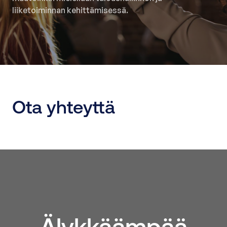
liiketoiminnan kehittämisessä.
Ota yhteyttä
Älykkäämpää