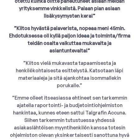
otettu kuinka olitte paneutuneet asiaan meidän
yrityksemme vinkkelistä. Palaan pian asiaan
lisäkysymysten kera!”
”Kiitos hyvästä palaverista, nopeaa meni 45min.
Ehdotuksessa oli kyllä paljon ideaa ja toiminta/firma
teidän osalta vaikuttaa mukavalta ja
asiantuntevalta!”
”Kiitos vielä mukavasta tapaamisesta ja
henkilökohtaisesta esittelystä. Katsotaan läpi
materiaaleja ja sitä ajankohtaa isommallekin
porukalle.”
”Emme olleet itseasiassa ehtineet sen tarkemmin
ajatella raportointi- ja budjetointiohjelmiston
hankintaa, kunnes eteen sattui Talgrafin Accuna.
Siihen tarkemmin tutustuessa yhdessä
asiakaslähtöisen myyntihenkilön kanssa totesin
ohjelmiston olevan yksinkertaisesti sanottuna hyvä