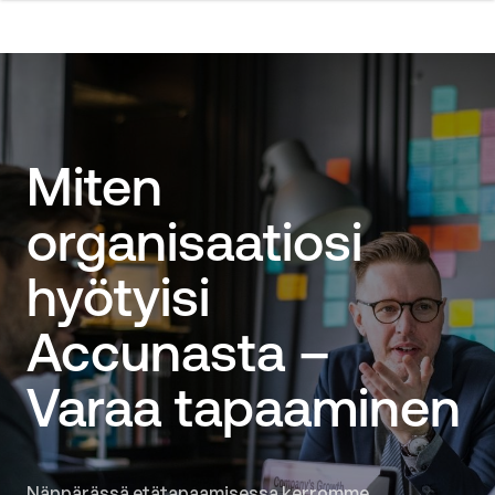
Miten
organisaatiosi
hyötyisi
Accunasta –
Varaa tapaaminen
Näppärässä etätapaamisessa kerromme