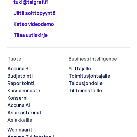
tuki@talgraf.fi
Jätä soittopyyntö
Katso videodemo
Tilaa uutiskirje
Tuote
Business Intelligence
Accuna BI
Yrittäjälle
Budjetointi
Toimitusjohtajalle
Raportointi
Talousjohdolle
Kassaennuste
Tilitoimistoille
Konserni
Accuna AI
Asiakastarinat
Asiakkaille
Webinaarit