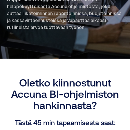
helppokäyttöisestä Accuna ohjelmistosta, joka
auttaa liiketoiminnan raportoinnissa, budjetoinnissa
ja kassavirtaennusteissa ja vapauttaa aikaasi
rutiineista arvoa tuottavaan työhön.
Oletko kiinnostunut
Accuna BI-ohjelmiston
hankinnasta?
Tästä 45 min tapaamisesta saat: