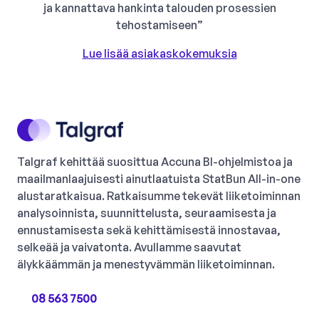
ja kannattava hankinta talouden prosessien
tehostamiseen”
Lue lisää asiakaskokemuksia
Talgraf kehittää suosittua Accuna BI-ohjelmistoa ja
maailmanlaajuisesti ainutlaatuista StatBun All-in-one
alustaratkaisua. Ratkaisumme tekevät liiketoiminnan
analysoinnista, suunnittelusta, seuraamisesta ja
ennustamisesta sekä kehittämisestä innostavaa,
selkeää ja vaivatonta. Avullamme saavutat
älykkäämmän ja menestyvämmän liiketoiminnan.
08 563 7500