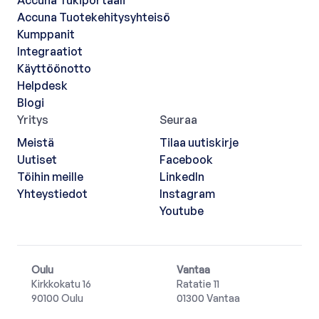
Accuna Tukiportaali
Accuna Tuotekehitysyhteisö
Kumppanit
Integraatiot
Käyttöönotto
Helpdesk
Blogi
Yritys
Seuraa
Meistä
Tilaa uutiskirje
Uutiset
Facebook
Töihin meille
LinkedIn
Yhteystiedot
Instagram
Youtube
Oulu
Vantaa
Kirkkokatu 16
Ratatie 11
90100 Oulu
01300 Vantaa