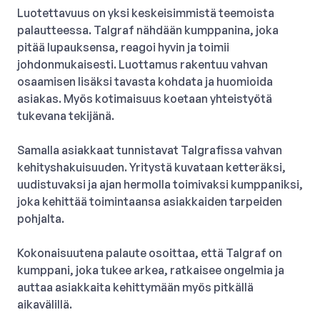
Luotettavuus on yksi keskeisimmistä teemoista
palautteessa. Talgraf nähdään kumppanina, joka
pitää lupauksensa, reagoi hyvin ja toimii
johdonmukaisesti. Luottamus rakentuu vahvan
osaamisen lisäksi tavasta kohdata ja huomioida
asiakas. Myös kotimaisuus koetaan yhteistyötä
tukevana tekijänä.
Samalla asiakkaat tunnistavat Talgrafissa vahvan
kehityshakuisuuden. Yritystä kuvataan ketteräksi,
uudistuvaksi ja ajan hermolla toimivaksi kumppaniksi,
joka kehittää toimintaansa asiakkaiden tarpeiden
pohjalta.
Kokonaisuutena palaute osoittaa, että Talgraf on
kumppani, joka tukee arkea, ratkaisee ongelmia ja
auttaa asiakkaita kehittymään myös pitkällä
aikavälillä.