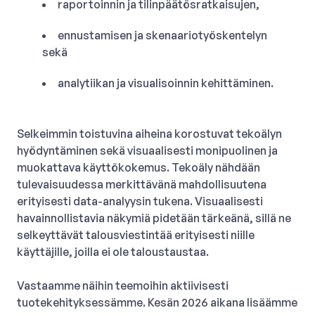
raportoinnin ja tilinpäätösratkaisujen,
ennustamisen ja skenaariotyöskentelyn
sekä
analytiikan ja visualisoinnin kehittäminen.
Selkeimmin toistuvina aiheina korostuvat tekoälyn
hyödyntäminen sekä visuaalisesti monipuolinen ja
muokattava käyttökokemus. Tekoäly nähdään
tulevaisuudessa merkittävänä mahdollisuutena
erityisesti data-analyysin tukena. Visuaalisesti
havainnollistavia näkymiä pidetään tärkeänä, sillä ne
selkeyttävät talousviestintää erityisesti niille
käyttäjille, joilla ei ole taloustaustaa.
Vastaamme näihin teemoihin aktiivisesti
tuotekehityksessämme. Kesän 2026 aikana lisäämme