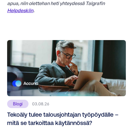
apua, niin olettehan heti yhteydessä Talgrafin
Helpdeskiin
.
Blogi
03.08.26
Tekoäly tulee talousjohtajan työpöydälle –
mitä se tarkoittaa käytännössä?