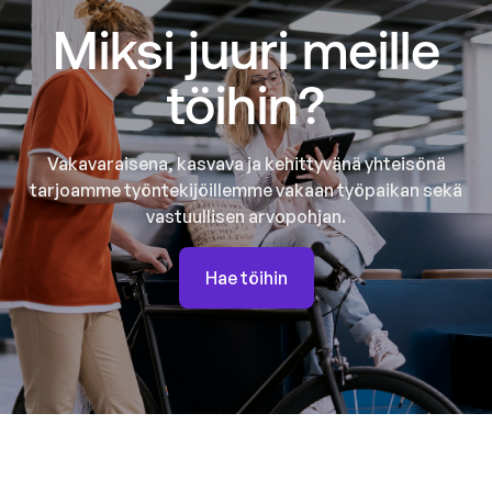
Miksi juuri meille
töihin?
Vakavaraisena, kasvava ja kehittyvänä yhteisönä
tarjoamme työntekijöillemme vakaan työpaikan sekä
vastuullisen arvopohjan.
Hae töihin