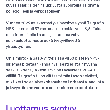
kuvaa asiakkaiden halukkuutta suositella Talgrafia
kollegoilleen ja verkostoilleen.
Vuoden 2026 asiakastyytyväisyyskyselyssä Talgrafin
NPS-lukema oli 57 vastausten keskiarvolla 8,6. Tulos
on erinomaisella tasolla ja osoittaa vahvaa
asiakasluottamusta sekä tyytyväisyyttä
yhteistyöhön.
Ohjelmisto- ja SaaS-yrityksissä yli 50 pisteen NPS-
lukemaa pidetään kansainvälisesti erittäin hyvänä
saavutuksena, ja keskiarvo on tavallisesti 30–40
välillä. Talgrafin tulos ylittää tämän tason selvästi,
mikä kertoo asiakaskokemuksen korkeasta laadusta
ja kyvystämme vastata asiakkaidemme odotuksiin.
Luottamus syntyy