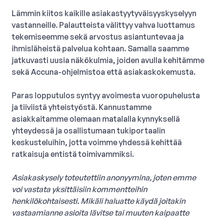
Lämmin kiitos kaikille asiakastyytyväisyyskyselyyn
vastanneille. Palautteista välittyy vahva luottamus
tekemiseemme sekä arvostus asiantuntevaa ja
ihmisläheistä palvelua kohtaan. Samalla saamme
jatkuvasti uusia näkökulmia, joiden avulla kehitämme
sekä Accuna-ohjelmistoa että asiakaskokemusta.
Paras lopputulos syntyy avoimesta vuoropuhelusta
ja tiiviistä yhteistyöstä. Kannustamme
asiakkaitamme olemaan matalalla kynnyksellä
yhteydessä ja osallistumaan tukiportaalin
keskusteluihin, jotta voimme yhdessä kehittää
ratkaisuja entistä toimivammiksi.
Asiakaskysely toteutettiin anonyymina, joten emme
voi vastata yksittäisiin kommentteihin
henkilökohtaisesti. Mikäli haluatte käydä joitakin
vastaamianne asioita lävitse tai muuten kaipaatte