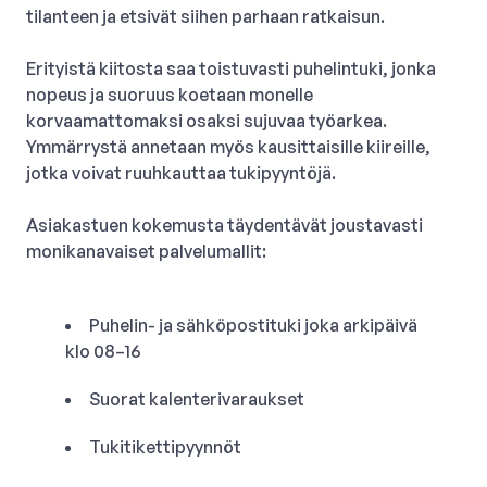
tilanteen ja etsivät siihen parhaan ratkaisun.
Erityistä kiitosta saa toistuvasti puhelintuki, jonka
nopeus ja suoruus koetaan monelle
korvaamattomaksi osaksi sujuvaa työarkea.
Ymmärrystä annetaan myös kausittaisille kiireille,
jotka voivat ruuhkauttaa tukipyyntöjä.
Asiakastuen kokemusta täydentävät joustavasti
monikanavaiset palvelumallit:
Puhelin- ja sähköpostituki joka arkipäivä
klo 08–16
Suorat kalenterivaraukset
Tukitikettipyynnöt