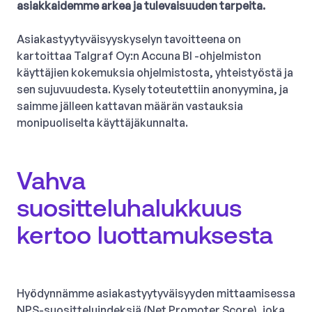
asiakkaidemme arkea ja tulevaisuuden tarpeita.
Asiakastyytyväisyyskyselyn tavoitteena on
kartoittaa Talgraf Oy:n Accuna BI -ohjelmiston
käyttäjien kokemuksia ohjelmistosta, yhteistyöstä ja
sen sujuvuudesta. Kysely toteutettiin anonyymina, ja
saimme jälleen kattavan määrän vastauksia
monipuoliselta käyttäjäkunnalta.
Vahva
suositteluhalukkuus
kertoo luottamuksesta
Hyödynnämme asiakastyytyväisyyden mittaamisessa
NPS-suositteluindeksiä (Net Promoter Score), joka