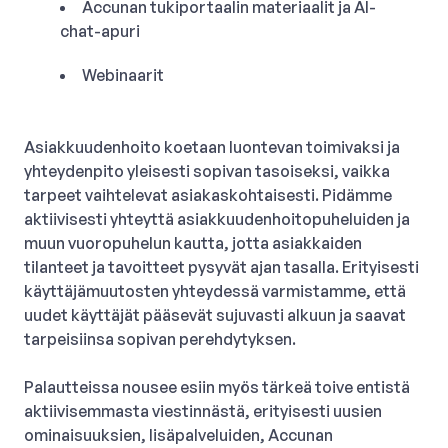
Accunan tukiportaalin materiaalit ja AI-
chat-apuri
Webinaarit
Asiakkuudenhoito koetaan luontevan toimivaksi ja
yhteydenpito yleisesti sopivan tasoiseksi, vaikka
tarpeet vaihtelevat asiakaskohtaisesti. Pidämme
aktiivisesti yhteyttä asiakkuudenhoitopuheluiden ja
muun vuoropuhelun kautta, jotta asiakkaiden
tilanteet ja tavoitteet pysyvät ajan tasalla. Erityisesti
käyttäjämuutosten yhteydessä varmistamme, että
uudet käyttäjät pääsevät sujuvasti alkuun ja saavat
tarpeisiinsa sopivan perehdytyksen.
Palautteissa nousee esiin myös tärkeä toive entistä
aktiivisemmasta viestinnästä, erityisesti uusien
ominaisuuksien, lisäpalveluiden, Accunan