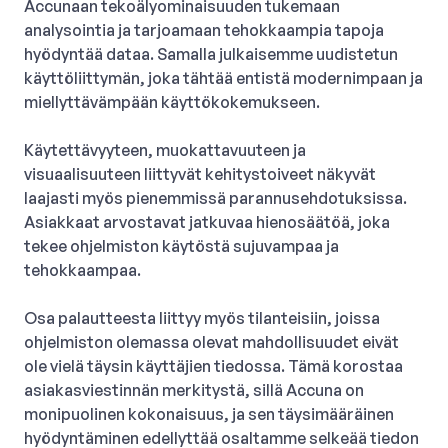
Accunaan tekoälyominaisuuden tukemaan
analysointia ja tarjoamaan tehokkaampia tapoja
hyödyntää dataa. Samalla julkaisemme uudistetun
käyttöliittymän, joka tähtää entistä modernimpaan ja
miellyttävämpään käyttökokemukseen.
Käytettävyyteen, muokattavuuteen ja
visuaalisuuteen liittyvät kehitystoiveet näkyvät
laajasti myös pienemmissä parannusehdotuksissa.
Asiakkaat arvostavat jatkuvaa hienosäätöä, joka
tekee ohjelmiston käytöstä sujuvampaa ja
tehokkaampaa.
Osa palautteesta liittyy myös tilanteisiin, joissa
ohjelmiston olemassa olevat mahdollisuudet eivät
ole vielä täysin käyttäjien tiedossa. Tämä korostaa
asiakasviestinnän merkitystä, sillä Accuna on
monipuolinen kokonaisuus, ja sen täysimääräinen
hyödyntäminen edellyttää osaltamme selkeää tiedon