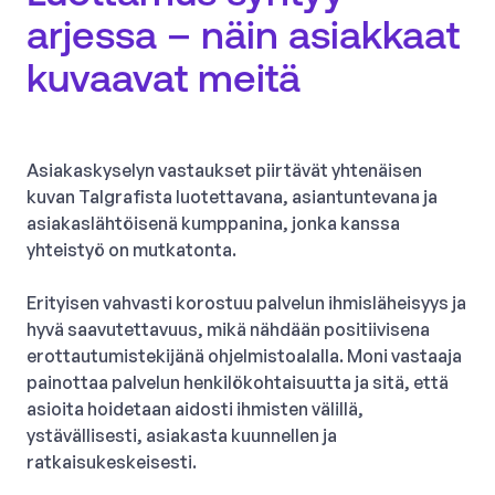
arjessa – näin asiakkaat
kuvaavat meitä
Asiakaskyselyn vastaukset piirtävät yhtenäisen
kuvan Talgrafista luotettavana, asiantuntevana ja
asiakaslähtöisenä kumppanina, jonka kanssa
yhteistyö on mutkatonta.
Erityisen vahvasti korostuu palvelun ihmisläheisyys ja
hyvä saavutettavuus, mikä nähdään positiivisena
erottautumistekijänä ohjelmistoalalla. Moni vastaaja
painottaa palvelun henkilökohtaisuutta ja sitä, että
asioita hoidetaan aidosti ihmisten välillä,
ystävällisesti, asiakasta kuunnellen ja
ratkaisukeskeisesti.