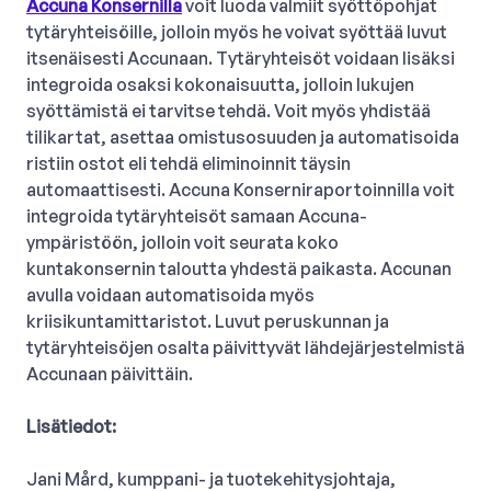
Accuna Konsernilla
voit luoda valmiit syöttöpohjat
tytäryhteisöille, jolloin myös he voivat syöttää luvut
itsenäisesti Accunaan. Tytäryhteisöt voidaan lisäksi
integroida osaksi kokonaisuutta, jolloin lukujen
syöttämistä ei tarvitse tehdä. Voit myös yhdistää
tilikartat, asettaa omistusosuuden ja automatisoida
ristiin ostot eli tehdä eliminoinnit täysin
automaattisesti. Accuna Konserniraportoinnilla voit
integroida tytäryhteisöt samaan Accuna-
ympäristöön, jolloin voit seurata koko
kuntakonsernin taloutta yhdestä paikasta. Accunan
avulla voidaan automatisoida myös
kriisikuntamittaristot. Luvut peruskunnan ja
tytäryhteisöjen osalta päivittyvät lähdejärjestelmistä
Accunaan päivittäin.
Lisätiedot:
Jani Mård, kumppani- ja tuotekehitysjohtaja,