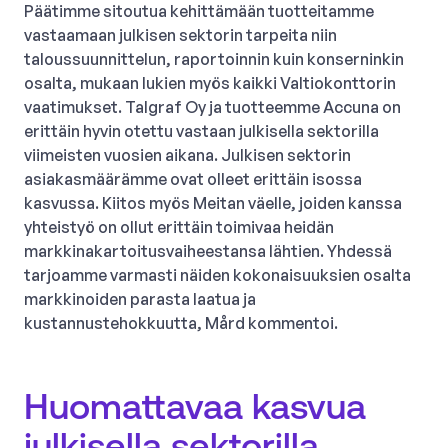
Päätimme sitoutua kehittämään tuotteitamme
vastaamaan julkisen sektorin tarpeita niin
taloussuunnittelun, raportoinnin kuin konserninkin
osalta, mukaan lukien myös kaikki Valtiokonttorin
vaatimukset. Talgraf Oy ja tuotteemme Accuna on
erittäin hyvin otettu vastaan julkisella sektorilla
viimeisten vuosien aikana. Julkisen sektorin
asiakasmäärämme ovat olleet erittäin isossa
kasvussa. Kiitos myös Meitan väelle, joiden kanssa
yhteistyö on ollut erittäin toimivaa heidän
markkinakartoitusvaiheestansa lähtien. Yhdessä
tarjoamme varmasti näiden kokonaisuuksien osalta
markkinoiden parasta laatua ja
kustannustehokkuutta, Mård kommentoi.
Huomattavaa kasvua
julkisella sektorilla