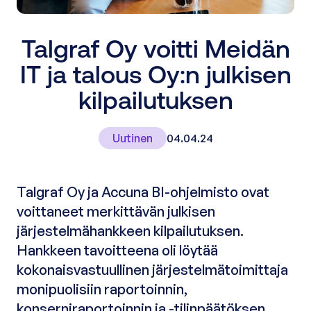
Talgraf Oy voitti Meidän
IT ja talous Oy:n julkisen
kilpailutuksen
Uutinen
04.04.24
Talgraf Oy ja Accuna BI-ohjelmisto ovat
voittaneet merkittävän julkisen
järjestelmähankkeen kilpailutuksen.
Hankkeen tavoitteena oli löytää
kokonaisvastuullinen järjestelmätoimittaja
monipuolisiin raportoinnin,
konserniraportoinnin ja -tilinpäätöksen