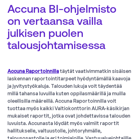
Accuna BI-ohjelmisto
on vertaansa vailla
julkisen puolen
talousjohtamisessa
Accuna Raportoinnilla
täytät vaativimmatkin sisäisen
laskennan raportointitarpeet hyödyntämällä kaavoja
ja jyvitystyökaluja. Talouden lukuja voit täydentää
millä tahansa luvuilla kuten oppilasmäärillä ja muilla
oleellisilla määreillä. Accuna Raportoinnilla voit
tuottaa myös kaikki Valtiokonttorin AURA-käsikirjan
mukaiset raportit, jotka ovat johdettavissa talouden
luvuista. Accunasta löydät myös valmiit raportit
hallitukselle, valtuustolle, johtoryhmälle,
talousosastolle ja eri toimialoille. Vastuualuejohtajille