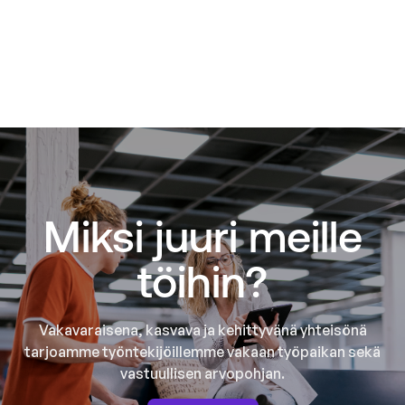
Miksi juuri meille
töihin?
Vakavaraisena, kasvava ja kehittyvänä yhteisönä
tarjoamme työntekijöillemme vakaan työpaikan sekä
vastuullisen arvopohjan.