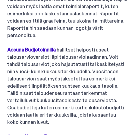
voidaan myös laatia omat toimialaraportit, kuten
esimerkiksi oppilaskustannuslaskennat. Raportit
voidaan esittää graafeina, taulukoina tai mittareina.
Raportteihin saadaan kunnan logot ja värit
personoitua.
Accuna Budjetoinnilla
hallitset helposti useat
talousarvioversiot läpi talousarviolaadinnan. Voit
tehdä talousarviot joko hajautetusti tai keskitetysti
niin vuosi- kuin kuukausitarkkuudella. Vuositason
talousarvion saat myös jaksotettua esimerkiksi
edellisen tilinpäätöksen suhteen kuukausitasolle.
Tällöin saat taloudenseurantaan tarkemmat
vertailuluvut kuukausitasoisesta talousarviosta.
Osabudjetteja kuten esimerkiksi henkilöstöbudjetti
voidaan laatia eri tarkkuuksilla, joista kasaantuu
koko kunnan luvut.