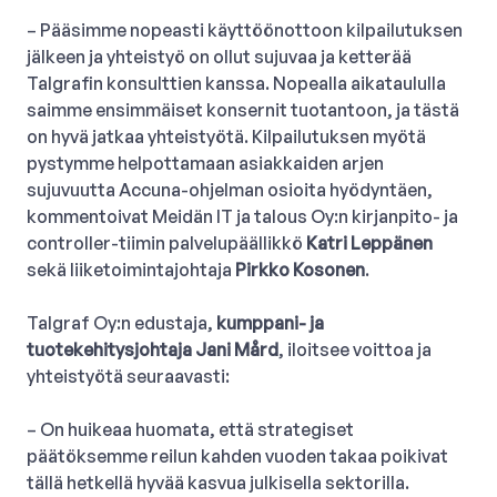
– Pääsimme nopeasti käyttöönottoon kilpailutuksen
jälkeen ja yhteistyö on ollut sujuvaa ja ketterää
Talgrafin konsulttien kanssa. Nopealla aikataululla
saimme ensimmäiset konsernit tuotantoon, ja tästä
on hyvä jatkaa yhteistyötä. Kilpailutuksen myötä
pystymme helpottamaan asiakkaiden arjen
sujuvuutta Accuna-ohjelman osioita hyödyntäen,
kommentoivat Meidän IT ja talous Oy:n kirjanpito- ja
controller-tiimin palvelupäällikkö
Katri Leppänen
sekä liiketoimintajohtaja
Pirkko Kosonen
.
Talgraf Oy:n edustaja,
kumppani- ja
tuotekehitysjohtaja Jani Mård
, iloitsee voittoa ja
yhteistyötä seuraavasti:
– On huikeaa huomata, että strategiset
päätöksemme reilun kahden vuoden takaa poikivat
tällä hetkellä hyvää kasvua julkisella sektorilla.