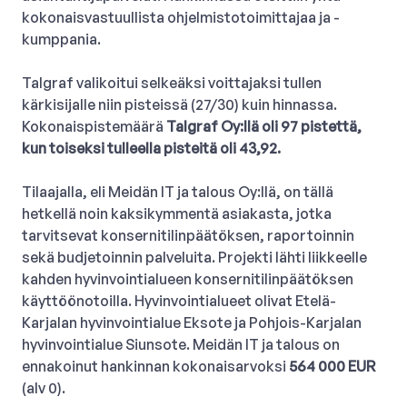
kokonaisvastuullista ohjelmistotoimittajaa ja -
kumppania.
Talgraf valikoitui selkeäksi voittajaksi tullen
kärkisijalle niin pisteissä (27/30) kuin hinnassa.
Kokonaispistemäärä
Talgraf Oy:llä oli 97 pistettä,
kun toiseksi tulleella pisteitä oli 43,92.
Tilaajalla, eli Meidän IT ja talous Oy:llä, on tällä
hetkellä noin kaksikymmentä asiakasta, jotka
tarvitsevat konsernitilinpäätöksen, raportoinnin
sekä budjetoinnin palveluita. Projekti lähti liikkeelle
kahden hyvinvointialueen konsernitilinpäätöksen
käyttöönotoilla. Hyvinvointialueet olivat Etelä-
Karjalan hyvinvointialue Eksote ja Pohjois-Karjalan
hyvinvointialue Siunsote. Meidän IT ja talous on
ennakoinut hankinnan kokonaisarvoksi
564 000 EUR
(alv 0).