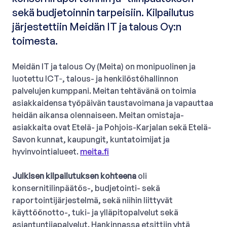
sekä budjetoinnin tarpeisiin. Kilpailutus
järjestettiin Meidän IT ja talous Oy:n
toimesta.
Meidän IT ja talous Oy (Meita) on monipuolinen ja
luotettu ICT‑, talous- ja henkilöstöhallinnon
palvelujen kumppani. Meitan tehtävänä on toimia
asiakkaidensa työpäivän taustavoimana ja vapauttaa
heidän aikansa olennaiseen. Meitan omistaja-
asiakkaita ovat Etelä- ja Pohjois-Karjalan sekä Etelä-
Savon kunnat, kaupungit, kuntatoimijat ja
hyvinvointialueet.
meita.fi
Julkisen kilpailutuksen kohteena
oli
konsernitilinpäätös-, budjetointi- sekä
raportointijärjestelmä, sekä niihin liittyvät
käyttöönotto-, tuki- ja ylläpitopalvelut sekä
asiantuntijapalvelut. Hankinnassa etsittiin yhtä