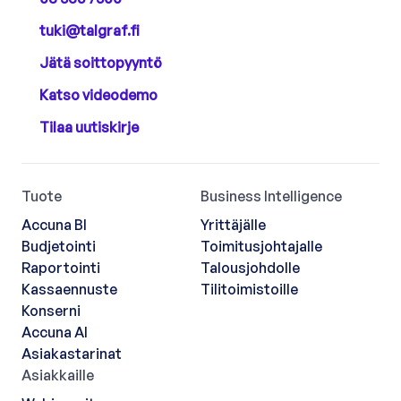
tuki@talgraf.fi
Jätä soittopyyntö
Katso videodemo
Tilaa uutiskirje
Tuote
Business Intelligence
Accuna BI
Yrittäjälle
Budjetointi
Toimitusjohtajalle
Raportointi
Talousjohdolle
Kassaennuste
Tilitoimistoille
Konserni
Accuna AI
Asiakastarinat
Asiakkaille