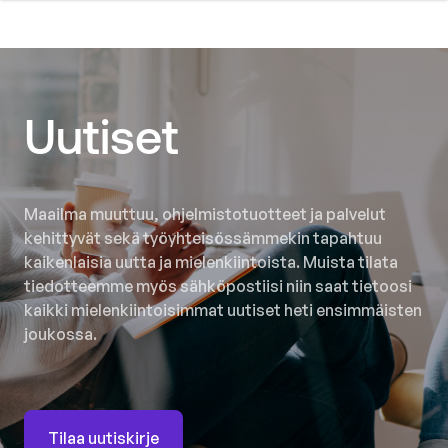
Uutiset
Maailma muuttuu, ohjelmistotuotteet ja palvelut
kehittyvät sekä työyhteisössämmekin tapahtuu
kaikenlaisia uutta ja mielenkiintoista. Muista tilata
tiedotteemme myös sähköpostiisi niin saat tietoosi
kaikki mielenkiintoisimmat uutiset heti ensimmäisten
joukossa.
Tilaa uutiskirje