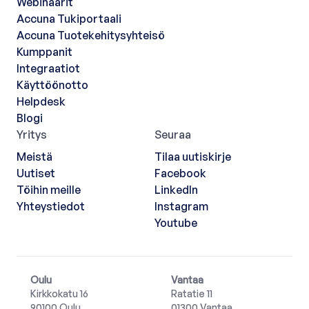
Webinaarit
Accuna Tukiportaali
Accuna Tuotekehitysyhteisö
Kumppanit
Integraatiot
Käyttöönotto
Helpdesk
Blogi
Yritys
Seuraa
Meistä
Tilaa uutiskirje
Uutiset
Facebook
Töihin meille
LinkedIn
Yhteystiedot
Instagram
Youtube
Oulu
Vantaa
Kirkkokatu 16
Ratatie 11
90100 Oulu
01300 Vantaa