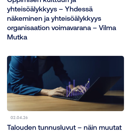
yhteisöälykkyys – Yhdessä
näkeminen ja yhteisöälykkyys
organisaation voimavarana – Vilma
Mutka
02.04.26
Talouden tunnusluvut – näin muutat