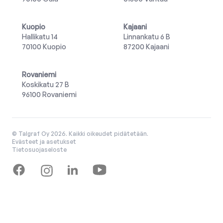
Kuopio
Kajaani
Hallikatu 14
Linnankatu 6 B
70100 Kuopio
87200 Kajaani
Rovaniemi
Koskikatu 27 B
96100 Rovaniemi
© Talgraf Oy 2026. Kaikki oikeudet pidätetään.
Evästeet ja asetukset
Tietosuojaseloste
Youtube
Facebook
Instagram
Linkedin