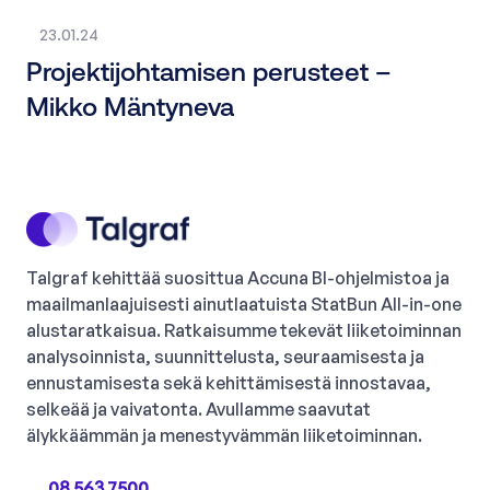
23.01.24
Projektijohtamisen perusteet –
Mikko Mäntyneva
Talgraf kehittää suosittua Accuna BI-ohjelmistoa ja
maailmanlaajuisesti ainutlaatuista StatBun All-in-one
alustaratkaisua. Ratkaisumme tekevät liiketoiminnan
analysoinnista, suunnittelusta, seuraamisesta ja
ennustamisesta sekä kehittämisestä innostavaa,
selkeää ja vaivatonta. Avullamme saavutat
älykkäämmän ja menestyvämmän liiketoiminnan.
08 563 7500